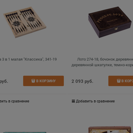
а 3 в 1 малая "Классика", 341-19
Лото 274-18, бочонок деревян
деревянной шкатулке, темно-ко
 руб.
2 093
 руб.
В КОРЗИНУ
В КОР
вить в сравнение
Добавить в сравнение