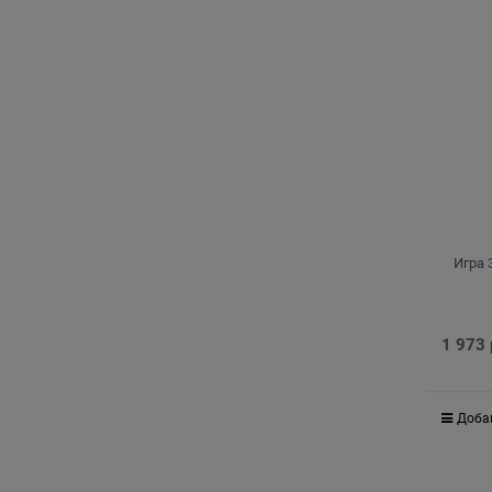
Игра 
1 973
Доба