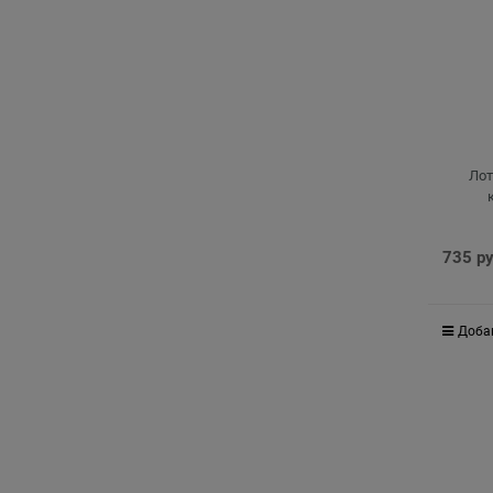
Лот
735
 р
Доба