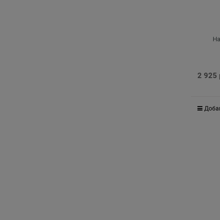
На
2 925
Доба