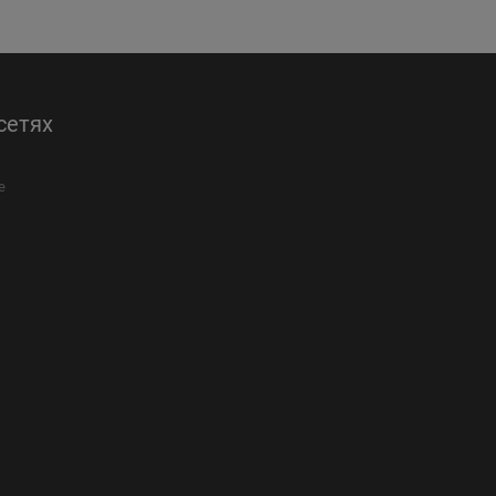
сетях
е