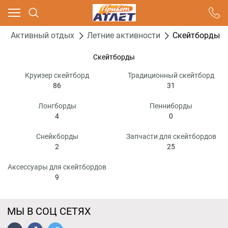
Ваш город - Москва,
угадали?
Активный отдых
Летние активности
Скейтборды
ДА
НЕТ
Скейтборды
Круизер скейтборд
Традиционный скейтборд
86
31
Лонгборды
Пенниборды
4
0
Снейкборды
Запчасти для скейтбордов
2
25
Аксессуары для скейтбордов
9
МЫ В СОЦ СЕТЯХ