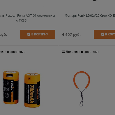
ьный жезл Fenix AOT-01 совместим
Фонарь Fenix LD02V20 Cree XQ-E
с TK35
 руб.
4 407
 руб.
В КОРЗИНУ
В КОР
вить в сравнение
Добавить в сравнение