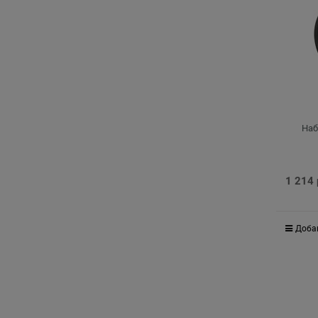
Наб
1 214
Доба