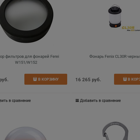
ор фильтров для фонарей Ferei
Фонарь Fenix CL30R черн
W151/W152
 руб.
16 265
 руб.
В КОРЗИНУ
В КОР
вить в сравнение
Добавить в сравнение