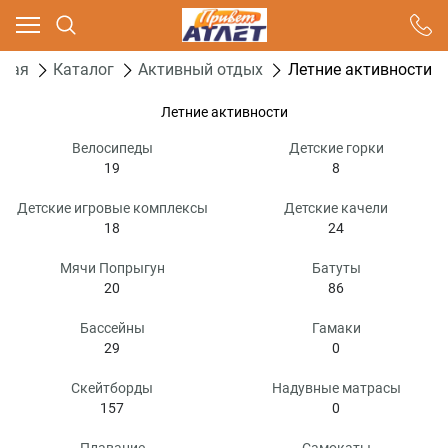
Ваш город - Москва,
угадали?
вная
Каталог
Активный отдых
Летние активности
ДА
НЕТ
Летние активности
Велосипеды
Детские горки
19
8
Детские игровые комплексы
Детские качели
18
24
Мячи Попрыгун
Батуты
20
86
Бассейны
Гамаки
29
0
Скейтборды
Надувные матрасы
157
0