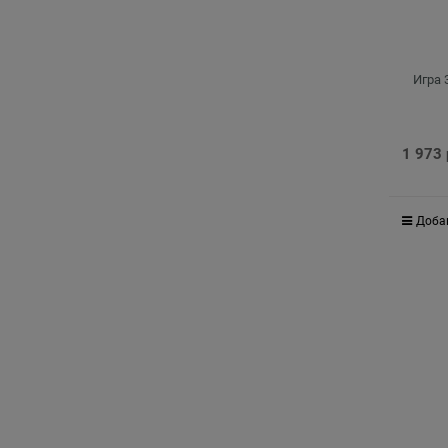
Игра 
1 973
Доба