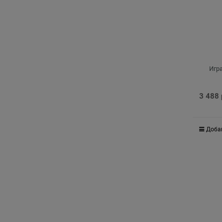
Игра
3 488
Доба