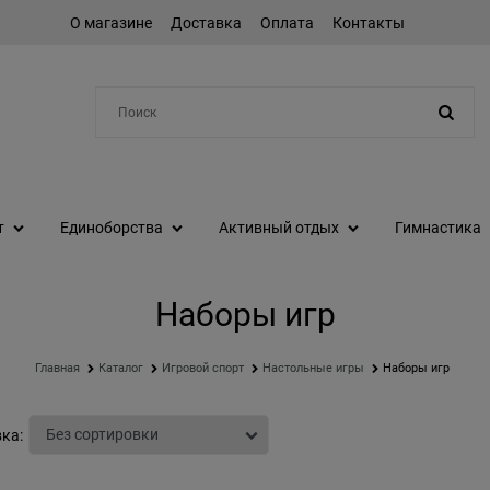
О магазине
Доставка
Оплата
Контакты
Например:
шейкер
т
Единоборства
Активный отдых
Гимнастика
Наборы игр
Главная
Каталог
Игровой спорт
Настольные игры
Наборы игр
ка: