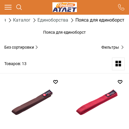
Ваш город - Москва,
угадали?
ная
Каталог
Единоборства
Пояса для единоборст
ДА
НЕТ
Пояса для единоборст
Без сортировки
Фильтры
Товаров: 13