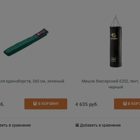
для единоборств, 260 см, зеленый
Мешок боксерский E252, тент, 
черный
уб.
4 635
 руб.
В КОРЗИНУ
В КОР
вить в сравнение
Добавить в сравнение