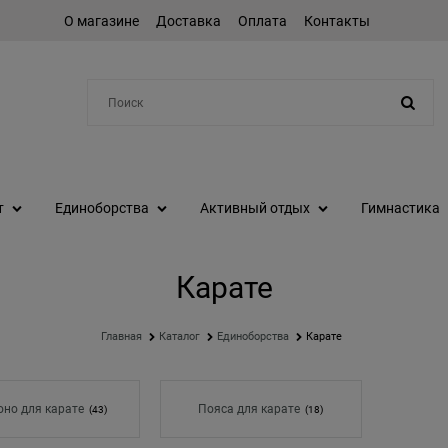
О магазине
Доставка
Оплата
Контакты
Например:
коньки
т
Единоборства
Активный отдых
Гимнастика
Карате
Главная
Каталог
Единоборства
Карате
но для карате
Пояса для карате
(43)
(18)