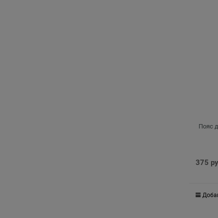
Пояс 
375
 р
Доба