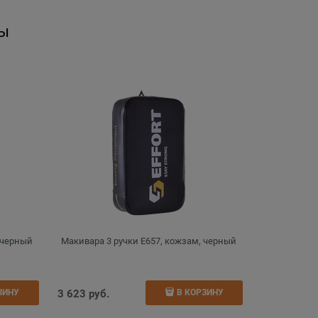
ы
 черный
Макивара 3 ручки E657, кожзам, черный
3 623
 руб.
ЗИНУ
В КОРЗИНУ