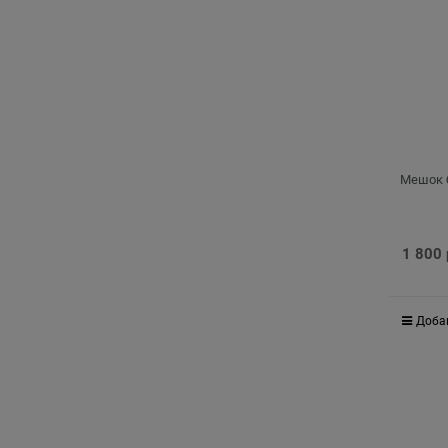
Мешок б
1 800
Доба