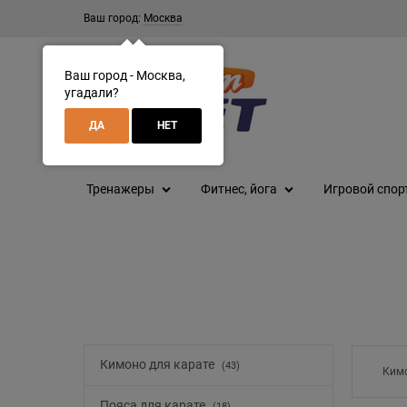
Ваш город:
Москва
Ваш город - Москва,
угадали?
ДА
НЕТ
Тренажеры
Фитнес, йога
Игровой спор
Кимоно для карате
(43)
Кимо
Пояса для карате
(18)