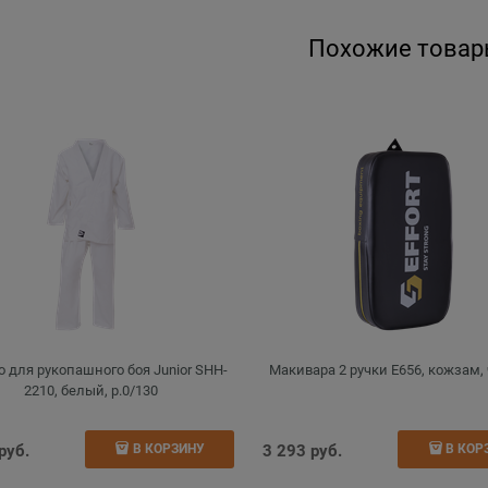
Похожие товар
 для рукопашного боя Junior SHH-
Макивара 2 ручки E656, кожзам,
2210, белый, р.0/130
 руб.
3 293
 руб.
В КОРЗИНУ
В КОР