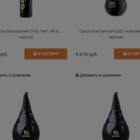
к боксерский E163, тент, 40 кг,
Груша боксерская Е522, кожзам,
черный
черный
 руб.
5 618
 руб.
В КОРЗИНУ
В КОР
вить в сравнение
Добавить в сравнение