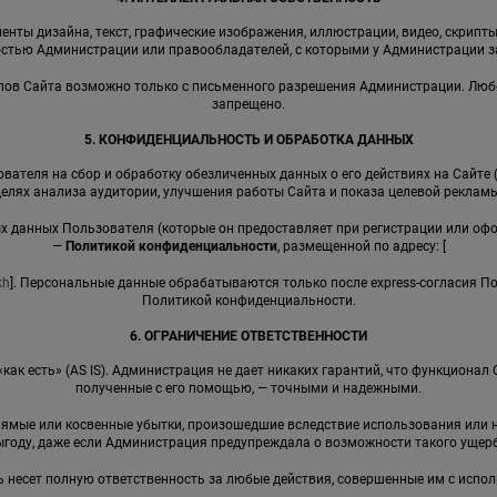
енты дизайна, текст, графические изображения, иллюстрации, видео, скрипты,
стью Администрации или правообладателей, с которыми у Администрации 
иалов Сайта возможно только с письменного разрешения Администрации. Лю
запрещено.
5. КОНФИДЕНЦИАЛЬНОСТЬ И ОБРАБОТКА ДАННЫХ
вателя на сбор и обработку обезличенных данных о его действиях на Сайте 
целях анализа аудитории, улучшения работы Сайта и показа целевой рекламы
ных данных Пользователя (которые он предоставляет при регистрации или оф
—
Политикой конфиденциальности
, размещенной по адресу: [
kh
]. Персональные данные обрабатываются только после express-согласия П
Политикой конфиденциальности.
6. ОГРАНИЧЕНИЕ ОТВЕТСТВЕННОСТИ
 «как есть» (AS IS). Администрация не дает никаких гарантий, что функциона
полученные с его помощью, — точными и надежными.
прямые или косвенные убытки, произошедшие вследствие использования ил
ыгоду, даже если Администрация предупреждала о возможности такого ущерб
ь несет полную ответственность за любые действия, совершенные им с испо