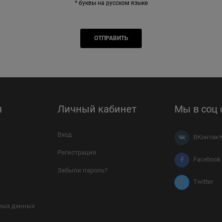
* буквы на русском языке
я
Личный кабинет
Мы в соц 
Вход
ВКонтакт
Регистрация
Facebook
Забыли пароль?
Twitter
ных данных