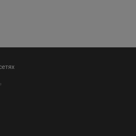
сетях
е