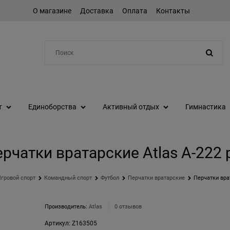
О магазине
Доставка
Оплата
Контакты
Например:
степпер
т
Единоборства
Активный отдых
Гимнастика
рчатки вратарские Atlas A-222 
гровой спорт
Командный спорт
Футбол
Перчатки вратарские
Перчатки врат
Производитель:
Atlas
0 отзывов
Артикул:
Z163505