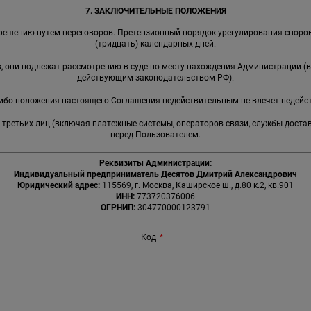
7. ЗАКЛЮЧИТЕЛЬНЫЕ ПОЛОЖЕНИЯ
решению путем переговоров. Претензионный порядок урегулирования споров
(тридцать) календарных дней.
ов, они подлежат рассмотрению в суде по месту нахождения Администрации (
действующим законодательством РФ).
-либо положения настоящего Соглашения недействительным не влечет недейс
я третьих лиц (включая платежные системы, операторов связи, службы доста
перед Пользователем.
Реквизиты Администрации:
Индивидуальный предприниматель Десятов Дмитрий Александрович
Юридический адрес:
115569, г. Москва, Каширское ш., д.80 к.2, кв.901
ИНН:
773720376006
ОГРНИП:
304770000123791
Код