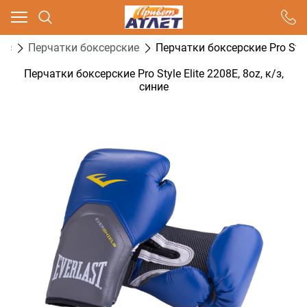
Ваш город - Москва,
угадали?
кс
Перчатки боксерские
Перчатки боксерские Pro Style 
ДА
НЕТ
Перчатки боксерские Pro Style Elite 2208E, 8oz, к/з,
синие