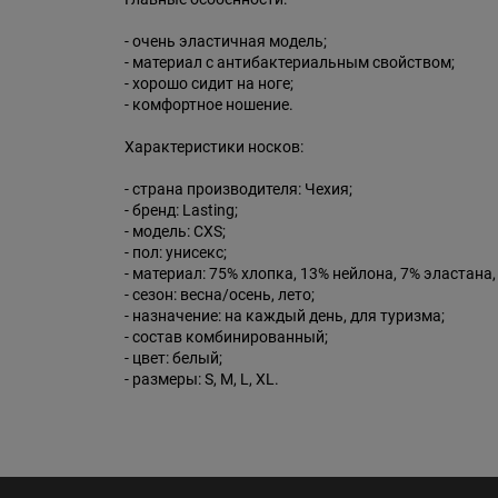
- очень эластичная модель;
- материал с антибактериальным свойством;
- хорошо сидит на ноге;
- комфортное ношение.
Характеристики носков:
- страна производителя: Чехия;
- бренд: Lasting;
- модель: CXS;
- пол: унисекс;
- материал: 75% хлопка, 13% нейлона, 7% эластана,
- сезон: весна/осень, лето;
- назначение: на каждый день, для туризма;
- состав комбинированный;
- цвет: белый;
- размеры: S, M, L, XL.