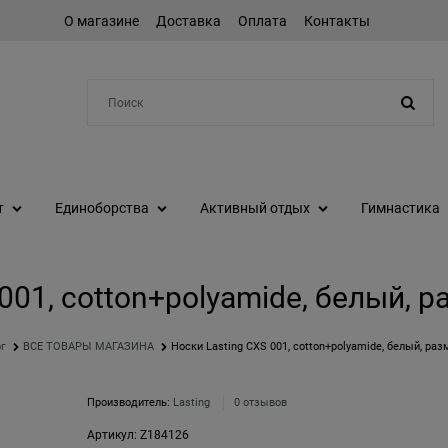
О магазине
Доставка
Оплата
Контакты
Например:
протеин
т
Единоборства
Активный отдых
Гимнастика
 001, cotton+polyamide, белый, 
ог
ВСЕ ТОВАРЫ МАГАЗИНА
Носки Lasting CXS 001, cotton+polyamide, белый, ра
Производитель:
Lasting
0 отзывов
Артикул:
Z184126