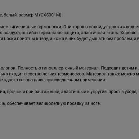
e, белый, размер M (CXS001M):
ные и гигиеничные термоноски. Они хорошо подойдут для каждоднев
 воздуха, антибактериальная защита, эластичная ткань. Хорошо р
носки приятны к телу, а кожа в них будет дышать без проблем, и 
т, хлопок. Полностью гипоаллергенный материал. Подходит детям 
ько входит в состав летних термоносков. Материал также можно мн
ьше одного сезона даже при ежедневном применении.
кий, прочный при растяжении, эластичный и упругий, прост в уходе
ань, обеспечивает великолепную посадку на ноге.