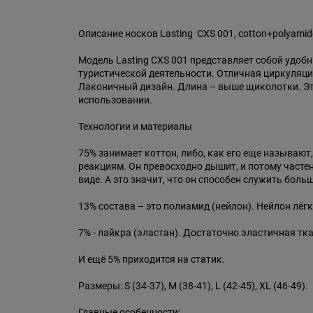
Описание носков Lasting CXS 001, cotton+polyamid
Модель Lasting CXS 001 представляет собой удоб
туристической деятельности. Отличная циркуляция
Лаконичный дизайн. Длина – выше щиколотки. Эти 
использовании.
Технологии и материалы
75% занимает коттон, либо, как его еще называю
реакциям. Он превосходно дышит, и потому частен
виде. А это значит, что он способен служить бол
13% состава – это полиамид (нейлон). Нейлон лёг
7% - лайкра (эластан). Достаточно эластичная тк
И ещё 5% приходится на статик.
Размеры: S (34-37), M (38-41), L (42-45), XL (46-49).
Главные особенности: