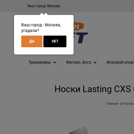
Ваш город:
Москва
Ваш город - Москва,
угадали?
ДА
НЕТ
Тренажеры
Фитнес, йога
Игровой спор
Носки Lasting CXS
Главная
Катал