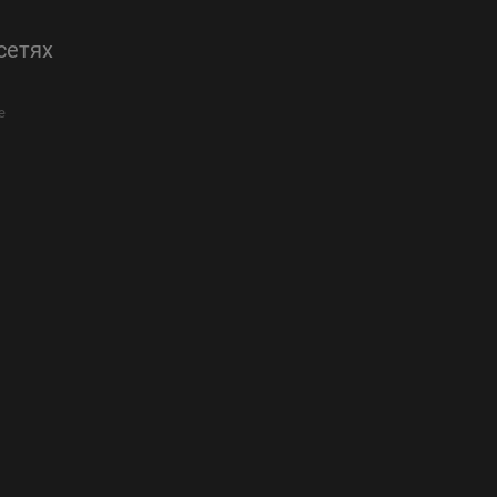
сетях
е