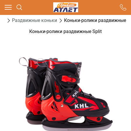
Ваш город - Москва,
угадали?
ки
Раздвижные коньки
Коньки-ролики раздвижные Sp
ДА
НЕТ
Коньки-ролики раздвижные Split