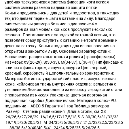
удобная трехуровневая система фиксации ноги легкая
система смены размера надежная защита пятки
Коньки предназначены для детей и подростков, а также для
тех, кто делает первые шаги в катании на льду. Благодаря
системе смены размера ботинка в диапазоне 4-х
размеров данная модель коньков прослужит несколько
сезонов. Поставляются с заводской заточкой лезвия, что
позволяет сразу приступить к катанию, не тратя времени и
денег на заточку. Коньки подходят для использования на
открытом и закрытом льду. Основные характеристики:
Назначение: раздвижные коньки-ролики (трансформеры)
Размеры: XS(26-29), S(30-33), M(34-37), L(38-41) Тип фиксации:
клипса с фиксатором, липучка, шнурки Цвет: черный,
красный, серебристый Дополнительные характеристики:
Материал ботинка: ударостойкий пластик, искусственная
кожа, нейлоновая ткань Внутренняя отделка: вельветин с
утеплением Лезвие: выполнено из высокоуглеродистой стали
с покрытием из никеля Упаковка: цветная картонная
подарочная коробка Дополнительно: Материал колес - PU,
подшипник – ABEC-5 Гарантия 1 год Таблица размеров
Размер Степень раздвижения Длина стопы, см XS
26/26,5/27/28/29 16/16,5/17/17,5/18,5 S 30/30,5/31/32/33
19/19,5/20/20,5/21 M 34/35/36/36,5/37 21,5/22/22,5/23/23,5
L 38/38,5/39/40/40,5/41 24/24,5/25/25,5/26/26,5