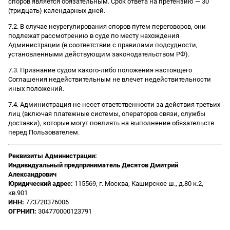
споров является обязательным. Срок ответа на претензию — 30
(тридцать) календарных дней.
7.2. В случае неурегулирования споров путем переговоров, они
подлежат рассмотрению в суде по месту нахождения
Администрации (в соответствии с правилами подсудности,
установленными действующим законодательством РФ).
7.3. Признание судом какого-либо положения настоящего
Соглашения недействительным не влечет недействительности
иных положений.
7.4. Администрация не несет ответственности за действия третьих
лиц (включая платежные системы, операторов связи, службы
доставки), которые могут повлиять на выполнение обязательств
перед Пользователем.
Реквизиты Администрации:
Индивидуальный предприниматель Десятов Дмитрий
Александрович
Юридический адрес:
115569, г. Москва, Каширское ш., д.80 к.2,
кв.901
ИНН:
773720376006
ОГРНИП:
304770000123791