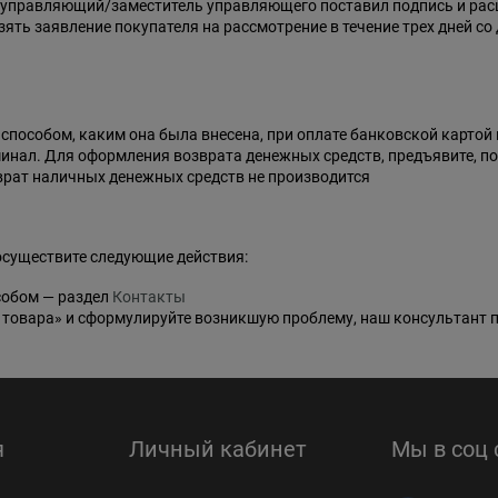
 управляющий/заместитель управляющего поставил подпись и расш
ть заявление покупателя на рассмотрение в течение трех дней со 
способом, каким она была внесена, при оплате банковской картой 
инал. Для оформления возврата денежных средств, предъявите, пож
врат наличных денежных средств не производится
осуществите следующие действия:
собом — раздел
Контакты
т товара» и сформулируйте возникшую проблему, наш консультант 
я
Личный кабинет
Мы в соц 