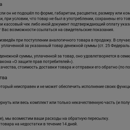
а
ли он не подошёл по форме, габаритам, расцветке, размеру или ко
ки, при условии, что товар не был в употреблении, сохранены его т
и кассовый чек либо иной документ подтверждающий оплату указан
 Вас возможности ссылаться на свидетельские показания.
зведён при поступлении аналогичного товара в продажу. В случае,
 уплаченной за указанный товар денежной суммы (ст. 25 Федеральн
денежной суммы, уплаченной за товар, оно удовлетворяется в сем
акона «О защите прав потребителей»).
ачества, стоимость доставки товара и отправки его обратно (по по
тва
торый неисправен и не может обеспечить исполнение своих функц
ернуть или весь комплект или только некачественную часть (и пол
те), мы возместим ваши расходы на обратную пересылку.
вара на недостатки в течение 14 дней.