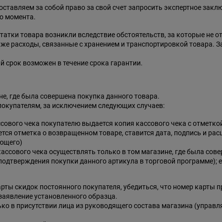
оставляем за собой право за свой счет запросить экспертное заклю
о момента.
статки товара возникли вследствие обстоятельств, за которые не о
кже расходы, связанные с хранением и транспортировкой товара. 
й срок возможен в течение срока гарантии.
не, где была совершена покупка данного товара.
покупателям, за исключением следующих случаев:
ссового чека покупателю выдается копия кассового чека с отметко
ается отметка о возвращенном товаре, ставится дата, подпись и р
ющего)
 кассового чека осуществлять только в том магазине, где была со
подтверждения покупки данного артикула в торговой программе); е
рты скидок постоянного покупателя, убедиться, что номер карты п
заявление установленного образца.
ько в присутствии лица из руководящего состава магазина (упра