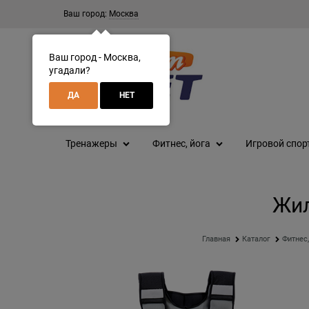
Ваш город:
Москва
Ваш город - Москва,
угадали?
ДА
НЕТ
Тренажеры
Фитнес, йога
Игровой спор
Жил
Главная
Каталог
Фитнес,