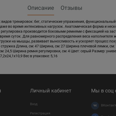
Описание
Отзывы
 видов тренировок: бег, статические упражнения, функциональный
 даже во время интенсивных нагрузок. Анатомическая форма и не
р: регулировка производится боковыми ремнями с фиксацией на за
время суток. Для равномерного распределения веса наполнителя ж
грузки на мышцы, развивает выносливость и ускоряет процесс пох
стружка Длина, см: 47 Ширина, см: 27 Ширина плечевой лямки, см: 
м: 24,5 Ширина ремня регулировки, см: 4 Цвет: серый Размер: униве
,2х24,1х10,9 Вес в упаковке: 5,16
я
Личный кабинет
Мы в соц 
Вход
ВКонтакт
Регистрация