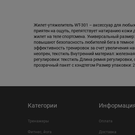
Жилет-утяжелитель WT-301 – аксессуар для любых
приятен на ощупь, препятствует натиранию кожи
жилет на теле спортсмена. Универсальный разме
повышают безопасность любителей бега в темное 
эффективность тренировок за счет увеличения на
неопрен, текстиль Внутренний материал: железная 
регулировки: текстиль Длина ремня регулировки, с
прозрачный пакет с хэндтегом Размер упаковки: 27
Категории
Информаци
Тренажеры
Оплата
Фитнес, йога
Доставка