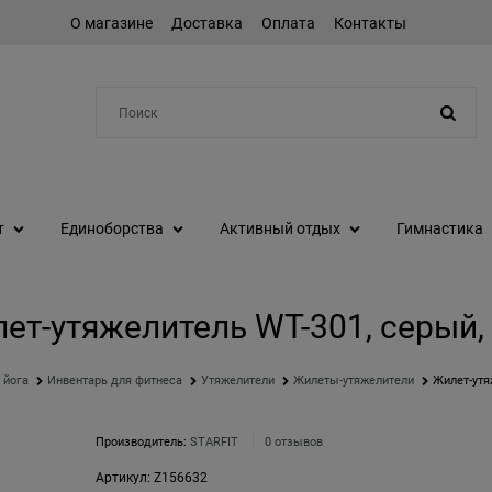
О магазине
Доставка
Оплата
Контакты
Например:
протеин
т
Единоборства
Активный отдых
Гимнастика
ет-утяжелитель WT-301, серый, 
 йога
Инвентарь для фитнеса
Утяжелители
Жилеты-утяжелители
Жилет-утя
Производитель:
STARFIT
0 отзывов
Артикул:
Z156632