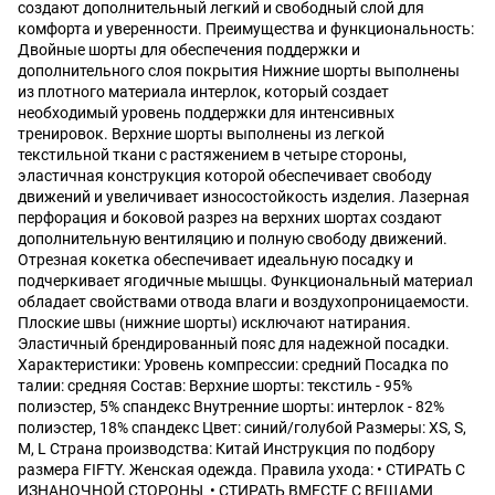
создают дополнительный легкий и свободный слой для
комфорта и уверенности. Преимущества и функциональность:
Двойные шорты для обеспечения поддержки и
дополнительного слоя покрытия Нижние шорты выполнены
из плотного материала интерлок, который создает
необходимый уровень поддержки для интенсивных
тренировок. Верхние шорты выполнены из легкой
текстильной ткани с растяжением в четыре стороны,
эластичная конструкция которой обеспечивает свободу
движений и увеличивает износостойкость изделия. Лазерная
перфорация и боковой разрез на верхних шортах создают
дополнительную вентиляцию и полную свободу движений.
Отрезная кокетка обеспечивает идеальную посадку и
подчеркивает ягодичные мышцы. Функциональный материал
обладает свойствами отвода влаги и воздухопроницаемости.
Плоские швы (нижние шорты) исключают натирания.
Эластичный брендированный пояс для надежной посадки.
Характеристики: Уровень компрессии: средний Посадка по
талии: средняя Состав: Верхние шорты: текстиль - 95%
полиэстер, 5% спандекс Внутренние шорты: интерлок - 82%
полиэстер, 18% спандекс Цвет: синий/голубой Размеры: XS, S,
M, L Страна производства: Китай Инструкция по подбору
размера FIFTY. Женская одежда. Правила ухода: • СТИРАТЬ C
ИЗНАНОЧНОЙ СТОРОНЫ • СТИРАТЬ ВМЕСТЕ С ВЕЩАМИ