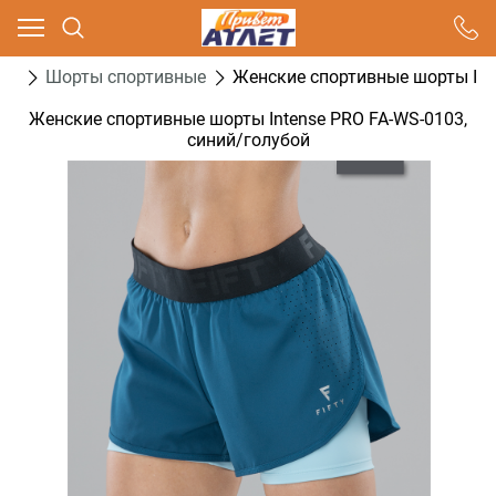
Ваш город - Москва,
угадали?
са
Шорты спортивные
Женские спортивные шорты Int
ДА
НЕТ
Женские спортивные шорты Intense PRO FA-WS-0103,
синий/голубой