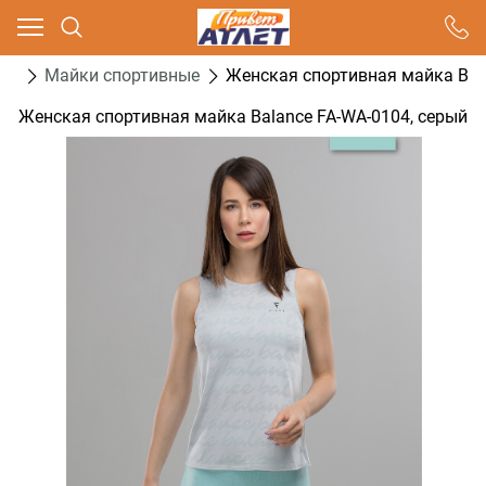
Ваш город - Москва,
угадали?
са
Майки спортивные
Женская спортивная майка Bal
ДА
НЕТ
Женская спортивная майка Balance FA-WA-0104, серый