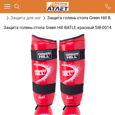
Ваш город - Москва,
угадали?
тв
Защита для ног
Защита голень-стопа Green Hill BA
ДА
НЕТ
Защита голень-стопа Green Hill BATLE красный SIB-0014