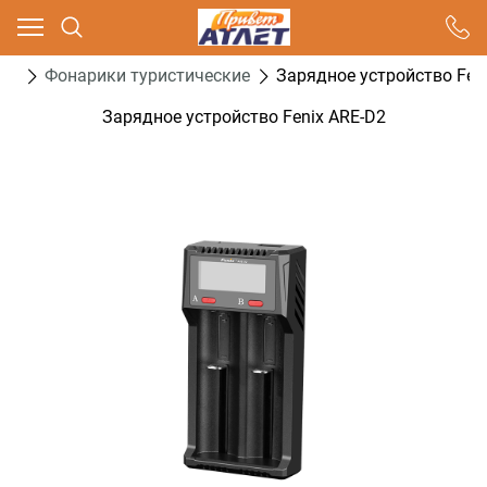
Ваш город - Москва,
угадали?
нг
Фонарики туристические
Зарядное устройство Fen
ДА
НЕТ
Зарядное устройство Fenix ARE-D2