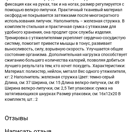
фиксация как на руках, так и на ногах, размер регулируется с
помощью велкро-липучки. Практичный тканевый материал
оксфорд не покрывается затяжками после многократного
использования липучек. Наполнитель – железная стружка. В
комплекте стильная и практичная сумка с утяжками для
удобного хранения, она продлит срок службы изделия.
Тренировка с утяжелителями укрепляет сердечно-сосудистую
систему, помогает привести мышцы в тонус, развивает
выносливость, силу, взрывную скорость. Улучшается общее
состояние организма. Дополнительная нагрузка способствует
сжиганию большего количества калорий, позволяя добиться
лучшего результата тем, кто хочет похудеть. Характеристики:
Материал: полиэстер, нейлон, металл Вес одного утяжелителя,
кг: 2 Наполнитель: железная стружка Цвет: темно-серый
Длина, см: 37 Ширина, см: 15 Длина велкро-липучки, см: 49
Ширина велкро-липучки, см: 2,5 Тип упаковки: сумка на
затягивающихся шнурках Размер упаковки, см: 16х12х20 В
комплекте, шт.: 2
Отзывы
Написать отзыв