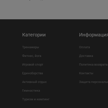
Категории
Информаци
Тренажеры
Оплата
Фитнес, йога
Доставка
Игровой спорт
Политика возврата
Единоборства
Контакты
Активный отдых
Защита персональ
Гимнастика
Туризм и кемпинг