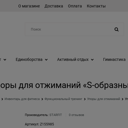
О магазине
Доставка
Оплата
Контакты
Например:
коньки
т
Единоборства
Активный отдых
Гимнастика
оры для отжиманий «S-образн
Инвентарь для фитнеса
Функциональный тренинг
Упоры для отжиманий
У
Производитель:
STARFIT
0 отзывов
Артикул:
Z155985