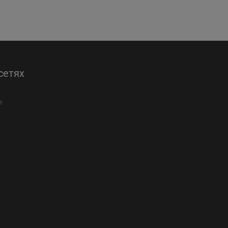
сетях
е