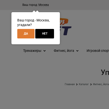
Ваш город:
Москва
Ваш город - Москва,
угадали?
ДА
НЕТ
Тренажеры
Фитнес, йога
Игровой спор
Уп
Главная
Каталог
Фитнес, йога