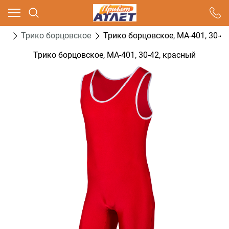
Ваш город - Москва,
угадали?
ба
Трико борцовское
Трико борцовское, MA-401, 30-4
ДА
НЕТ
Трико борцовское, MA-401, 30-42, красный