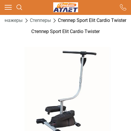
Ваш город - Москва,
угадали?
Тренажеры
Cтепперы
Степпер Sport Elit Cardio Twister
ДА
НЕТ
Степпер Sport Elit Cardio Twister