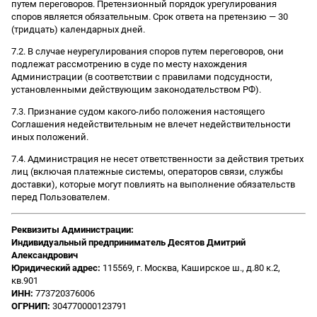
путем переговоров. Претензионный порядок урегулирования
споров является обязательным. Срок ответа на претензию — 30
(тридцать) календарных дней.
7.2. В случае неурегулирования споров путем переговоров, они
подлежат рассмотрению в суде по месту нахождения
Администрации (в соответствии с правилами подсудности,
установленными действующим законодательством РФ).
7.3. Признание судом какого-либо положения настоящего
Соглашения недействительным не влечет недействительности
иных положений.
7.4. Администрация не несет ответственности за действия третьих
лиц (включая платежные системы, операторов связи, службы
доставки), которые могут повлиять на выполнение обязательств
перед Пользователем.
Реквизиты Администрации:
Индивидуальный предприниматель Десятов Дмитрий
Александрович
Юридический адрес:
115569, г. Москва, Каширское ш., д.80 к.2,
кв.901
ИНН:
773720376006
ОГРНИП:
304770000123791