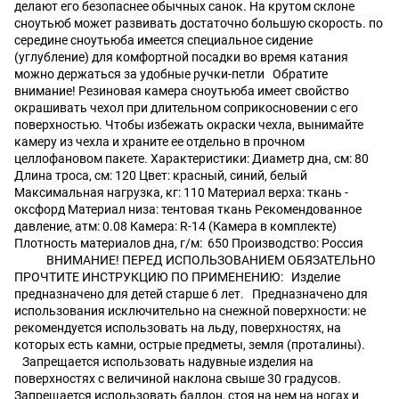
делают его безопаснее обычных санок. На крутом склоне
сноутьюб может развивать достаточно большую скорость. по
середине сноутьюба имеется специальное сидение
(углубление) для комфортной посадки во время катания
можно держаться за удобные ручки-петли Обратите
внимание! Резиновая камера сноутьюба имеет свойство
окрашивать чехол при длительном соприкосновении с его
поверхностью. Чтобы избежать окраски чехла, вынимайте
камеру из чехла и храните ее отдельно в прочном
целлофановом пакете. Характеристики: Диаметр дна, см: 80
Длина троса, см: 120 Цвет: красный, синий, белый
Максимальная нагрузка, кг: 110 Материал верха: ткань -
оксфорд Материал низа: тентовая ткань Рекомендованное
давление, атм: 0.08 Камера: R-14 (Камера в комплекте)
Плотность материалов дна, г/м: 650 Производство: Россия
ВНИМАНИЕ! ПЕРЕД ИСПОЛЬЗОВАНИЕМ ОБЯЗАТЕЛЬНО
ПРОЧТИТЕ ИНСТРУКЦИЮ ПО ПРИМЕНЕНИЮ: Изделие
предназначено для детей старше 6 лет. Предназначено для
использования исключительно на снежной поверхности: не
рекомендуется использовать на льду, поверхностях, на
которых есть камни, острые предметы, земля (проталины).
Запрещается использовать надувные изделия на
поверхностях с величиной наклона свыше 30 градусов.
Запрещается использовать баллон, стоя на нем на ногах и