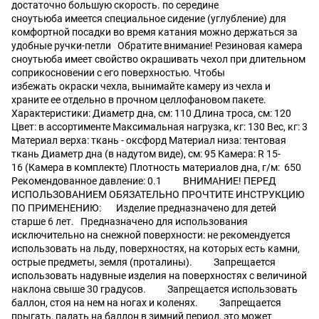
достаточно большую скорость. по середине
сноутьюба имеется специальное сидение (углубление) для
комфортной посадки во время катания можно держаться за
удобные ручки-петли Обратите внимание! Резиновая камера
сноутьюба имеет свойство окрашивать чехол при длительном
соприкосновении с его поверхностью. Чтобы
избежать окраски чехла, вынимайте камеру из чехла и
храните ее отдельно в прочном целлофановом пакете.
Характеристики: Диаметр дна, см: 110 Длина троса, см: 120
Цвет: в ассортименте Максимальная нагрузка, кг: 130 Вес, кг: 3
Материал верха: ткань - оксфорд Материал низа: тентовая
ткань Диаметр дна (в надутом виде), см: 95 Камера: R 15-
16 (Камера в комплекте) Плотность материалов дна, г/м: 650
Рекомендованное давление: 0.1 ВНИМАНИЕ! ПЕРЕД
ИСПОЛЬЗОВАНИЕМ ОБЯЗАТЕЛЬНО ПРОЧТИТЕ ИНСТРУКЦИЮ
ПО ПРИМЕНЕНИЮ: Изделие предназначено для детей
старше 6 лет. Предназначено для использования
исключительно на снежной поверхности: не рекомендуется
использовать на льду, поверхностях, на которых есть камни,
острые предметы, земля (проталины). Запрещается
использовать надувные изделия на поверхностях с величиной
наклона свыше 30 градусов. Запрещается использовать
баллон, стоя на нем на ногах и коленях. Запрещается
прыгать, падать на баллон в зимний период, это может