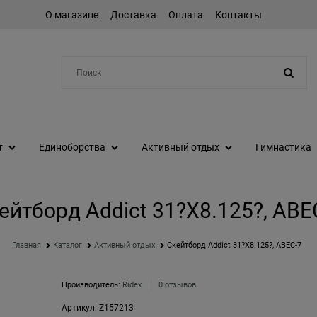
О магазине
Доставка
Оплата
Контакты
Например:
шейкер
т
Единоборства
Активный отдых
Гимнастика
ейтборд Addict 31?X8.125?, ABE
Главная
Каталог
Активный отдых
Скейтборд Addict 31?X8.125?, ABEC-7
Производитель:
Ridex
0 отзывов
Артикул:
Z157213