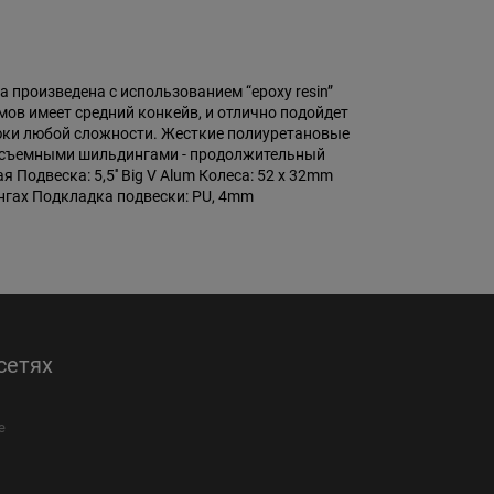
 произведена с использованием “epoxy resin”
ов имеет средний конкейв, и отлично подойдет
трюки любой сложности. Жесткие полиуретановые
о съемными шильдингами - продолжительный
я Подвеска: 5,5'' Big V Alum Колеса: 52 x 32mm
нгах Подкладка подвески: PU, 4mm
сетях
е