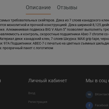
Описание
Отзывы
амых требовательных скейтеров. Дека из 7 слоев канадского клена
ятся монолитной и прочной конструкцией. Дека шириной 8,125 дюйм
парке. Алюминиевая подвеска BIG V Alum 5” позволяет выполнять 
равляемость и контроль, скоростные подшипники Abec-7 chrome с
Материал деки: канадский клен, 7 слоев Шкурка: MAX grip tape, черна
ги: 97A Подшипники: ABEC-7 с печатью на цветных съемных шильди
а: прозрачный пакет с логотипом
я
Личный кабинет
Мы в соц 
Вход
ВКонтакт
Регистрация
Facebook