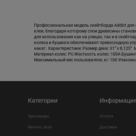
Профессиональная модель скейтборда Addict для с
клея, благодаря которому слои древесины станов
для использования как на улицах, так и в скейт
колеса и бушинги обеспечивают превосходную уп
накат. Характеристики: Размер деки: 31” x 8,125” 
Материал колес: PU Жесткость колес: 100A Бушин
Максимальный вес пользователя, кг: 100 Упаковк
Категории
Информаци
Тренажеры
Оплата
Фитнес, йога
Доставка