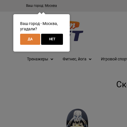
Ваш город:
Москва
Ваш город - Москва,
угадали?
ДА
НЕТ
Тренажеры
Фитнес, йога
Игровой спор
Ск