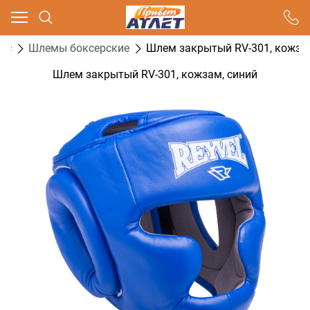
Ваш город - Москва,
угадали?
кс
Шлемы боксерские
Шлем закрытый RV-301, кожзам
ДА
НЕТ
Шлем закрытый RV-301, кожзам, синий