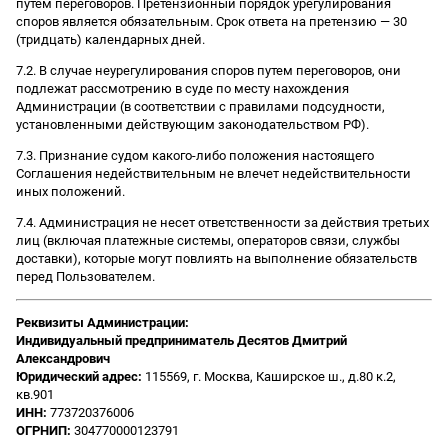
путем переговоров. Претензионный порядок урегулирования
споров является обязательным. Срок ответа на претензию — 30
(тридцать) календарных дней.
7.2. В случае неурегулирования споров путем переговоров, они
подлежат рассмотрению в суде по месту нахождения
Администрации (в соответствии с правилами подсудности,
установленными действующим законодательством РФ).
7.3. Признание судом какого-либо положения настоящего
Соглашения недействительным не влечет недействительности
иных положений.
7.4. Администрация не несет ответственности за действия третьих
лиц (включая платежные системы, операторов связи, службы
доставки), которые могут повлиять на выполнение обязательств
перед Пользователем.
Реквизиты Администрации:
Индивидуальный предприниматель Десятов Дмитрий
Александрович
Юридический адрес:
115569, г. Москва, Каширское ш., д.80 к.2,
кв.901
ИНН:
773720376006
ОГРНИП:
304770000123791