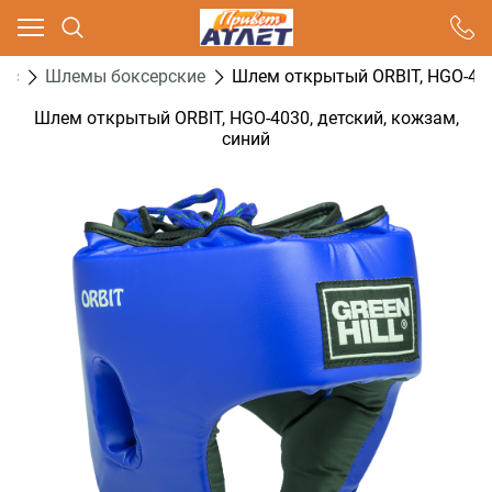
Ваш город - Москва,
угадали?
кс
Шлемы боксерские
Шлем открытый ORBIT, HGO-403
ДА
НЕТ
Шлем открытый ORBIT, HGO-4030, детский, кожзам,
синий