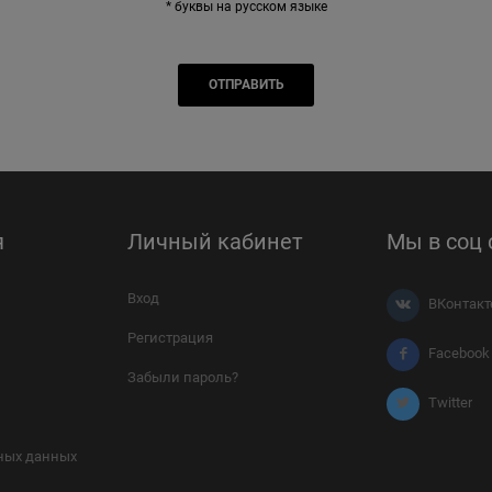
* буквы на русском языке
я
Личный кабинет
Мы в соц 
Вход
ВКонтакт
Регистрация
Facebook
Забыли пароль?
Twitter
ных данных