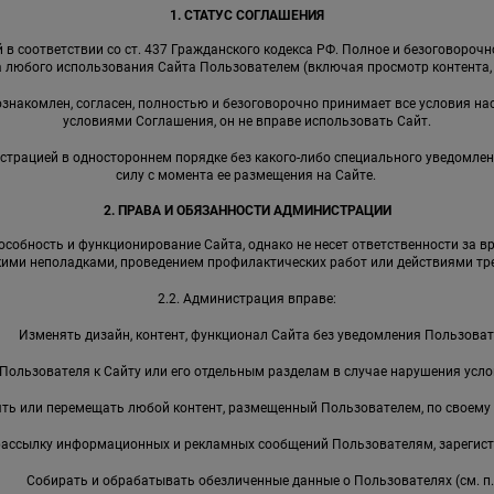
1. СТАТУС СОГЛАШЕНИЯ
в соответствии со ст. 437 Гражданского кодекса РФ. Полное и безоговороч
 любого использования Сайта Пользователем (включая просмотр контента, р
 ознакомлен, согласен, полностью и безоговорочно принимает все условия на
условиями Соглашения, он не вправе использовать Сайт.
страцией в одностороннем порядке без какого-либо специального уведомлен
силу с момента ее размещения на Сайте.
2. ПРАВА И ОБЯЗАННОСТИ АДМИНИСТРАЦИИ
собность и функционирование Сайта, однако не несет ответственности за в
кими неполадками, проведением профилактических работ или действиями тре
2.2. Администрация вправе:
Изменять дизайн, контент, функционал Сайта без уведомления Пользоват
Пользователя к Сайту или его отдельным разделам в случае нарушения усл
ть или перемещать любой контент, размещенный Пользователем, по своему
рассылку информационных и рекламных сообщений Пользователям, зарегист
Собирать и обрабатывать обезличенные данные о Пользователях (см. п. 