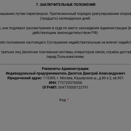
7. ЗАКЛЮЧИТЕЛЬНЫЕ ПОЛОЖЕНИЯ
решению путем переговоров. Претензионный порядок урегулирования споров
(тридцать) календарных дней.
ов, они подлежат рассмотрению в суде по месту нахождения Администрации (
действующим законодательством РФ).
-либо положения настоящего Соглашения недействительным не влечет недейс
я третьих лиц (включая платежные системы, операторов связи, службы доста
перед Пользователем.
Реквизиты Администрации:
Индивидуальный предприниматель Десятов Дмитрий Александрович
Юридический адрес:
115569, г. Москва, Каширское ш., д.80 к.2, кв.901
ИНН:
773720376006
ОГРНИП:
304770000123791
Код