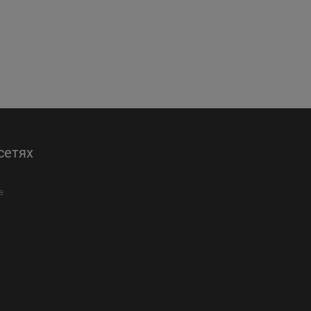
сетях
е