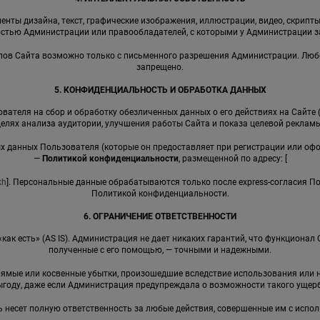
енты дизайна, текст, графические изображения, иллюстрации, видео, скрипты,
стью Администрации или правообладателей, с которыми у Администрации 
иалов Сайта возможно только с письменного разрешения Администрации. Лю
запрещено.
5. КОНФИДЕНЦИАЛЬНОСТЬ И ОБРАБОТКА ДАННЫХ
вателя на сбор и обработку обезличенных данных о его действиях на Сайте 
целях анализа аудитории, улучшения работы Сайта и показа целевой рекламы
ных данных Пользователя (которые он предоставляет при регистрации или оф
—
Политикой конфиденциальности
, размещенной по адресу: [
kh
]. Персональные данные обрабатываются только после express-согласия П
Политикой конфиденциальности.
6. ОГРАНИЧЕНИЕ ОТВЕТСТВЕННОСТИ
 «как есть» (AS IS). Администрация не дает никаких гарантий, что функциона
полученные с его помощью, — точными и надежными.
прямые или косвенные убытки, произошедшие вследствие использования ил
ыгоду, даже если Администрация предупреждала о возможности такого ущерб
ь несет полную ответственность за любые действия, совершенные им с испо