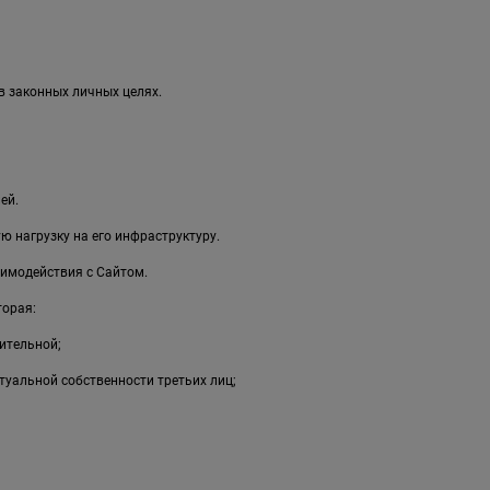
в законных личных целях.
ей.
 нагрузку на его инфраструктуру.
имодействия с Сайтом.
торая:
ительной;
туальной собственности третьих лиц;
;