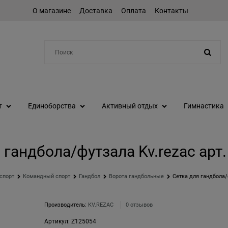
О магазине
Доставка
Оплата
Контакты
Например:
коньки
т
Единоборства
Активный отдых
Гимнастика
 гандбола/футзала Kv.rezac арт
спорт
Командный спорт
Гандбол
Ворота гандбольные
Сетка для гандбола/ф
Производитель:
KV.REZAC
0 отзывов
Артикул:
Z125054