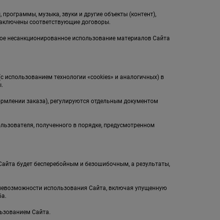
 программы, музыка, звуки и другие объекты (контент),
заключены соответствующие договоры.
бое несанкционированное использование материалов Сайта
(с использованием технологии «cookies» и аналогичных) в
.
ормлении заказа), регулируются отдельным документом
ользователя, полученного в порядке, предусмотренном
л Сайта будет бесперебойным и безошибочным, а результаты,
и невозможности использования Сайта, включая упущенную
а.
льзованием Сайта.