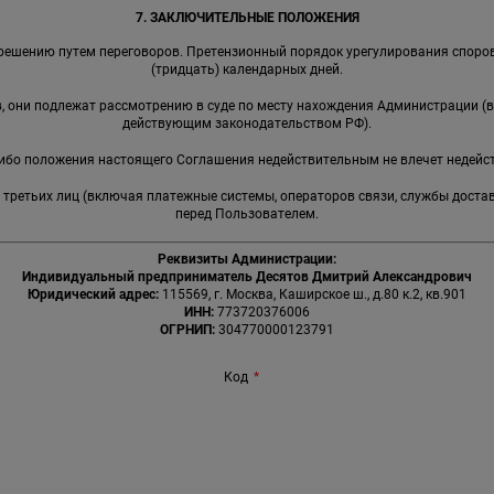
7. ЗАКЛЮЧИТЕЛЬНЫЕ ПОЛОЖЕНИЯ
решению путем переговоров. Претензионный порядок урегулирования споров
(тридцать) календарных дней.
ов, они подлежат рассмотрению в суде по месту нахождения Администрации (
действующим законодательством РФ).
-либо положения настоящего Соглашения недействительным не влечет недейс
я третьих лиц (включая платежные системы, операторов связи, службы доста
перед Пользователем.
Реквизиты Администрации:
Индивидуальный предприниматель Десятов Дмитрий Александрович
Юридический адрес:
115569, г. Москва, Каширское ш., д.80 к.2, кв.901
ИНН:
773720376006
ОГРНИП:
304770000123791
Код