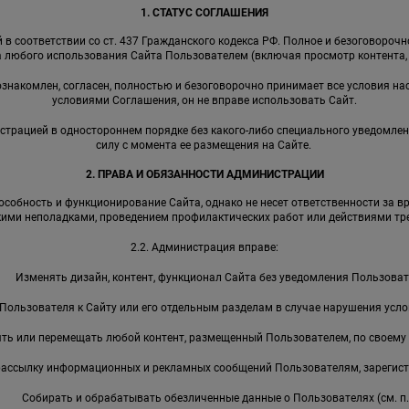
1. СТАТУС СОГЛАШЕНИЯ
в соответствии со ст. 437 Гражданского кодекса РФ. Полное и безоговороч
 любого использования Сайта Пользователем (включая просмотр контента, р
 ознакомлен, согласен, полностью и безоговорочно принимает все условия на
условиями Соглашения, он не вправе использовать Сайт.
страцией в одностороннем порядке без какого-либо специального уведомлен
силу с момента ее размещения на Сайте.
2. ПРАВА И ОБЯЗАННОСТИ АДМИНИСТРАЦИИ
собность и функционирование Сайта, однако не несет ответственности за в
кими неполадками, проведением профилактических работ или действиями тре
2.2. Администрация вправе:
Изменять дизайн, контент, функционал Сайта без уведомления Пользоват
Пользователя к Сайту или его отдельным разделам в случае нарушения усл
ть или перемещать любой контент, размещенный Пользователем, по своему
рассылку информационных и рекламных сообщений Пользователям, зарегист
Собирать и обрабатывать обезличенные данные о Пользователях (см. п. 