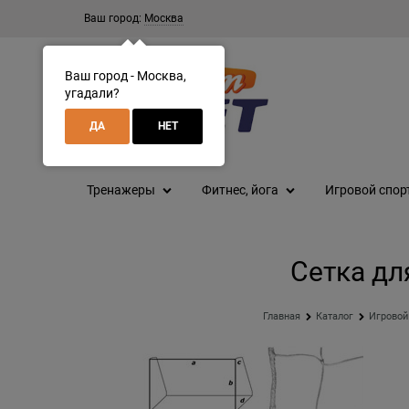
Ваш город:
Москва
Ваш город - Москва,
угадали?
ДА
НЕТ
Тренажеры
Фитнес, йога
Игровой спор
Сетка дл
Главная
Каталог
Игровой