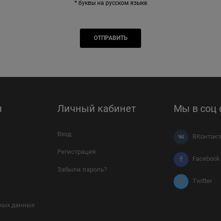
* буквы на русском языке
я
Личный кабинет
Мы в соц 
Вход
ВКонтакт
Регистрация
Facebook
Забыли пароль?
Twitter
ных данных