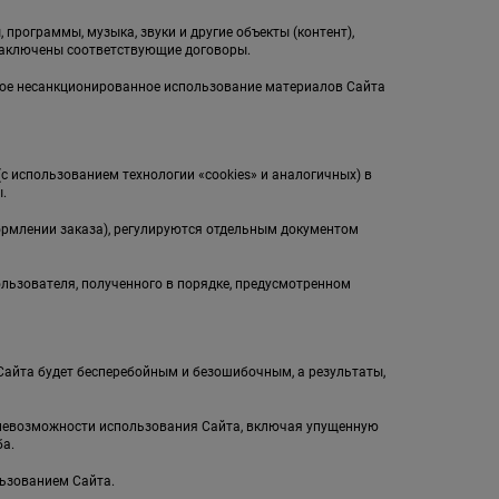
 программы, музыка, звуки и другие объекты (контент),
заключены соответствующие договоры.
бое несанкционированное использование материалов Сайта
(с использованием технологии «cookies» и аналогичных) в
.
ормлении заказа), регулируются отдельным документом
ользователя, полученного в порядке, предусмотренном
л Сайта будет бесперебойным и безошибочным, а результаты,
и невозможности использования Сайта, включая упущенную
а.
льзованием Сайта.