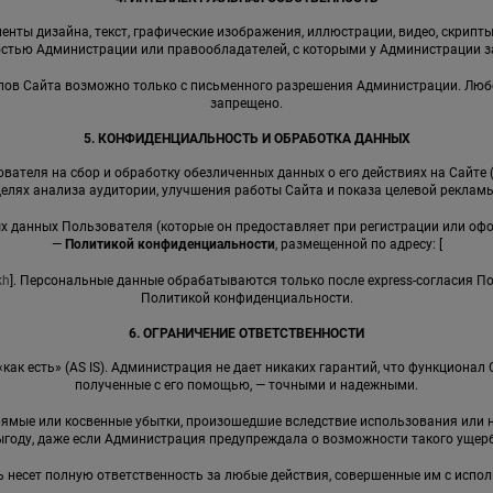
енты дизайна, текст, графические изображения, иллюстрации, видео, скрипты,
стью Администрации или правообладателей, с которыми у Администрации 
иалов Сайта возможно только с письменного разрешения Администрации. Лю
запрещено.
5. КОНФИДЕНЦИАЛЬНОСТЬ И ОБРАБОТКА ДАННЫХ
вателя на сбор и обработку обезличенных данных о его действиях на Сайте 
целях анализа аудитории, улучшения работы Сайта и показа целевой рекламы
ных данных Пользователя (которые он предоставляет при регистрации или оф
—
Политикой конфиденциальности
, размещенной по адресу: [
kh
]. Персональные данные обрабатываются только после express-согласия П
Политикой конфиденциальности.
6. ОГРАНИЧЕНИЕ ОТВЕТСТВЕННОСТИ
 «как есть» (AS IS). Администрация не дает никаких гарантий, что функциона
полученные с его помощью, — точными и надежными.
прямые или косвенные убытки, произошедшие вследствие использования ил
ыгоду, даже если Администрация предупреждала о возможности такого ущерб
ь несет полную ответственность за любые действия, совершенные им с испо