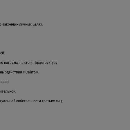
в законных личных целях.
ей.
 нагрузку на его инфраструктуру.
имодействия с Сайтом.
торая:
ительной;
туальной собственности третьих лиц;
;