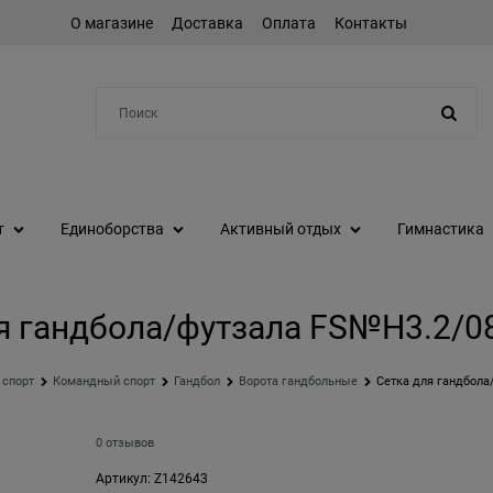
О магазине
Доставка
Оплата
Контакты
Например:
протеин
т
Единоборства
Активный отдых
Гимнастика
я гандбола/футзала FS№H3.2/0
 спорт
Командный спорт
Гандбол
Ворота гандбольные
Сетка для гандбола
0 отзывов
Артикул:
Z142643