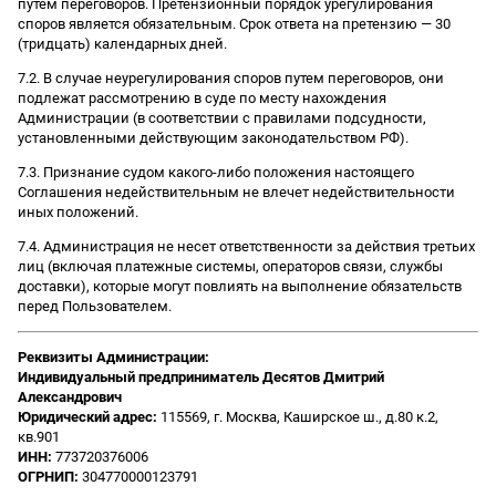
путем переговоров. Претензионный порядок урегулирования
споров является обязательным. Срок ответа на претензию — 30
(тридцать) календарных дней.
7.2. В случае неурегулирования споров путем переговоров, они
подлежат рассмотрению в суде по месту нахождения
Администрации (в соответствии с правилами подсудности,
установленными действующим законодательством РФ).
7.3. Признание судом какого-либо положения настоящего
Соглашения недействительным не влечет недействительности
иных положений.
7.4. Администрация не несет ответственности за действия третьих
лиц (включая платежные системы, операторов связи, службы
доставки), которые могут повлиять на выполнение обязательств
перед Пользователем.
Реквизиты Администрации:
Индивидуальный предприниматель Десятов Дмитрий
Александрович
Юридический адрес:
115569, г. Москва, Каширское ш., д.80 к.2,
кв.901
ИНН:
773720376006
ОГРНИП:
304770000123791