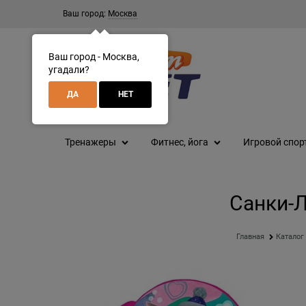
Ваш город:
Москва
Ваш город - Москва,
угадали?
ДА
НЕТ
Тренажеры
Фитнес, йога
Игровой спор
Санки-Л
Главная
Каталог