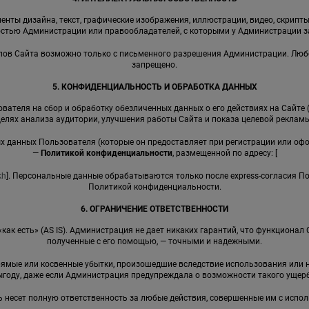
енты дизайна, текст, графические изображения, иллюстрации, видео, скрипты,
стью Администрации или правообладателей, с которыми у Администрации 
иалов Сайта возможно только с письменного разрешения Администрации. Лю
запрещено.
5. КОНФИДЕНЦИАЛЬНОСТЬ И ОБРАБОТКА ДАННЫХ
вателя на сбор и обработку обезличенных данных о его действиях на Сайте 
целях анализа аудитории, улучшения работы Сайта и показа целевой рекламы
ных данных Пользователя (которые он предоставляет при регистрации или оф
—
Политикой конфиденциальности
, размещенной по адресу: [
kh
]. Персональные данные обрабатываются только после express-согласия П
Политикой конфиденциальности.
6. ОГРАНИЧЕНИЕ ОТВЕТСТВЕННОСТИ
 «как есть» (AS IS). Администрация не дает никаких гарантий, что функциона
полученные с его помощью, — точными и надежными.
прямые или косвенные убытки, произошедшие вследствие использования ил
ыгоду, даже если Администрация предупреждала о возможности такого ущерб
ь несет полную ответственность за любые действия, совершенные им с испо