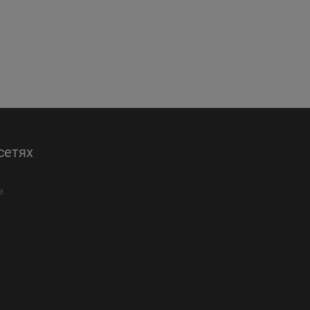
сетях
е