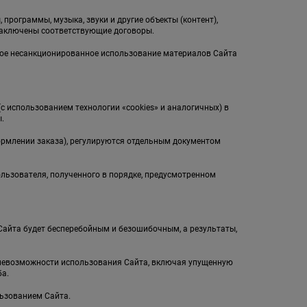
 программы, музыка, звуки и другие объекты (контент),
заключены соответствующие договоры.
бое несанкционированное использование материалов Сайта
(с использованием технологии «cookies» и аналогичных) в
.
ормлении заказа), регулируются отдельным документом
ользователя, полученного в порядке, предусмотренном
л Сайта будет бесперебойным и безошибочным, а результаты,
и невозможности использования Сайта, включая упущенную
а.
льзованием Сайта.