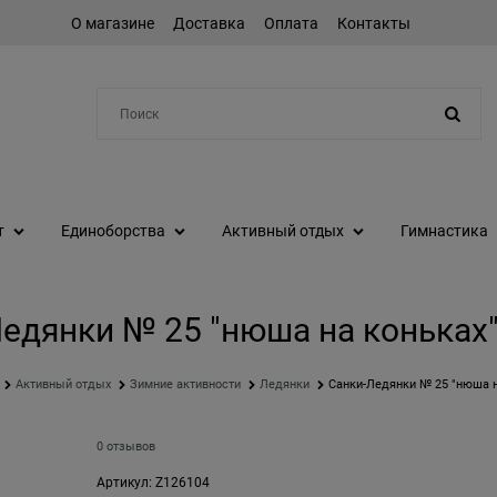
О магазине
Доставка
Оплата
Контакты
Например:
степпер
т
Единоборства
Активный отдых
Гимнастика
едянки № 25 "нюша на коньках"
Активный отдых
Зимние активности
Ледянки
Санки-Ледянки № 25 "нюша н
0 отзывов
Артикул:
Z126104