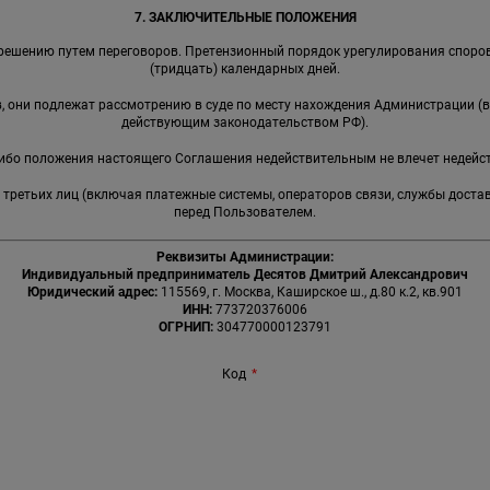
7. ЗАКЛЮЧИТЕЛЬНЫЕ ПОЛОЖЕНИЯ
решению путем переговоров. Претензионный порядок урегулирования споров
(тридцать) календарных дней.
ов, они подлежат рассмотрению в суде по месту нахождения Администрации (
действующим законодательством РФ).
-либо положения настоящего Соглашения недействительным не влечет недейс
я третьих лиц (включая платежные системы, операторов связи, службы доста
перед Пользователем.
Реквизиты Администрации:
Индивидуальный предприниматель Десятов Дмитрий Александрович
Юридический адрес:
115569, г. Москва, Каширское ш., д.80 к.2, кв.901
ИНН:
773720376006
ОГРНИП:
304770000123791
Код