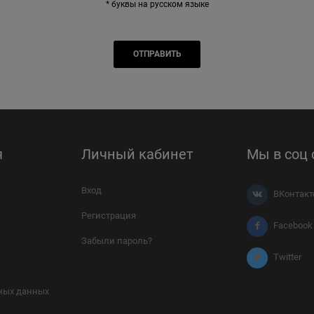
* буквы на русском языке
я
Личный кабинет
Мы в соц 
Вход
ВКонтакт
Регистрация
Facebook
Забыли пароль?
Twitter
ных данных