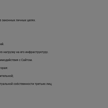
в законных личных целях.
ей.
 нагрузку на его инфраструктуру.
имодействия с Сайтом.
торая:
ительной;
туальной собственности третьих лиц;
;