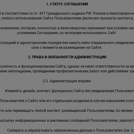
1. СТАТУС СОГЛАШЕНИЯ
в соответствии со ст. 437 Гражданского кодекса РФ. Полное и безоговороч
 любого использования Сайта Пользователем (включая просмотр контента, р
 ознакомлен, согласен, полностью и безоговорочно принимает все условия на
условиями Соглашения, он не вправе использовать Сайт.
страцией в одностороннем порядке без какого-либо специального уведомлен
силу с момента ее размещения на Сайте.
2. ПРАВА И ОБЯЗАННОСТИ АДМИНИСТРАЦИИ
собность и функционирование Сайта, однако не несет ответственности за в
кими неполадками, проведением профилактических работ или действиями тре
2.2. Администрация вправе:
Изменять дизайн, контент, функционал Сайта без уведомления Пользоват
Пользователя к Сайту или его отдельным разделам в случае нарушения усл
ть или перемещать любой контент, размещенный Пользователем, по своему
рассылку информационных и рекламных сообщений Пользователям, зарегист
Собирать и обрабатывать обезличенные данные о Пользователях (см. п. 