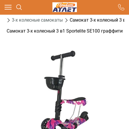
Ваш город - Москва,
угадали?
ты
3-х колесные самокаты
Самокат 3-х колесный 3 в1 
ДА
НЕТ
Самокат 3-х колесный 3 в1 Sportelite SE100 граффити