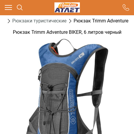
Ваш город - Москва,
угадали?
нг
Рюкзаки туристические
Рюкзак Trimm Adventure BI
ДА
НЕТ
Рюкзак Trimm Adventure BIKER, 6 литров черный