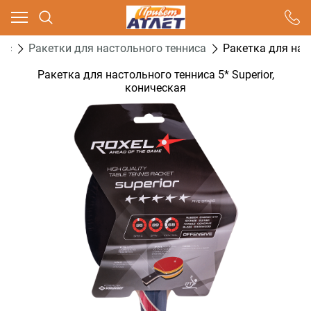
Ваш город - Москва,
угадали?
ис
Ракетки для настольного тенниса
Ракетка для наст
ДА
НЕТ
Ракетка для настольного тенниса 5* Superior,
коническая