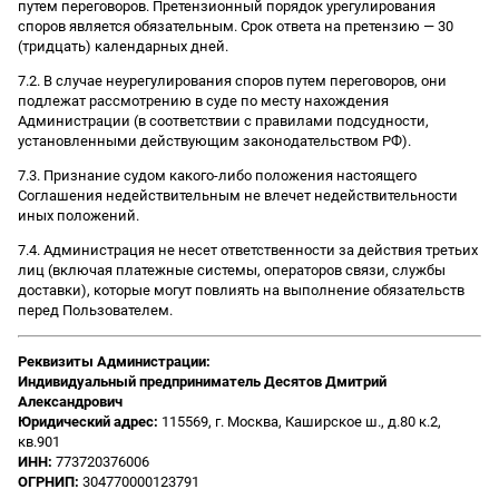
путем переговоров. Претензионный порядок урегулирования
споров является обязательным. Срок ответа на претензию — 30
(тридцать) календарных дней.
7.2. В случае неурегулирования споров путем переговоров, они
подлежат рассмотрению в суде по месту нахождения
Администрации (в соответствии с правилами подсудности,
установленными действующим законодательством РФ).
7.3. Признание судом какого-либо положения настоящего
Соглашения недействительным не влечет недействительности
иных положений.
7.4. Администрация не несет ответственности за действия третьих
лиц (включая платежные системы, операторов связи, службы
доставки), которые могут повлиять на выполнение обязательств
перед Пользователем.
Реквизиты Администрации:
Индивидуальный предприниматель Десятов Дмитрий
Александрович
Юридический адрес:
115569, г. Москва, Каширское ш., д.80 к.2,
кв.901
ИНН:
773720376006
ОГРНИП:
304770000123791