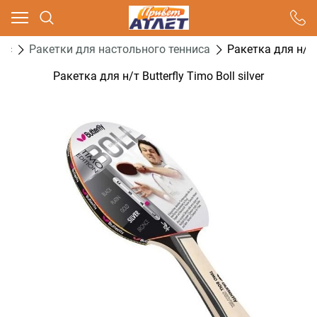
Ваш город - Москва,
угадали?
ис
Ракетки для настольного тенниса
Ракетка для н/т B
ДА
НЕТ
Ракетка для н/т Butterfly Timo Boll silver