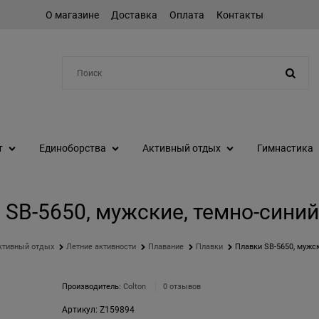
О магазине
Доставка
Оплата
Контакты
Например:
шейкер
т
Единоборства
Активный отдых
Гимнастика
 SB-5650, мужские, темно-синий 
ктивный отдых
Летние активности
Плавание
Плавки
Плавки SB-5650, мужск
Производитель:
Colton
0 отзывов
Артикул:
Z159894