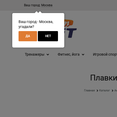
Ваш город:
Москва
Ваш город - Москва,
угадали?
ДА
НЕТ
Тренажеры
Фитнес, йога
Игровой спор
Плавки
Главная
Каталог
А