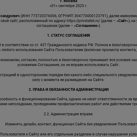
г. Москва
«01» сентября 2025 г.
ксандрович
(ИНН 773720376006, ОГРНИП 304770000123791), далее именуе
 свой сайт, расположенный по адресу
https://privetatlet.ru/
(далее –
«Сайт»
), н
соглашении (далее –
«Соглашение»
).
1. СТАТУС СОГЛАШЕНИЯ
в соответствии со ст. 437 Гражданского кодекса РФ. Полное и безоговороч
 любого использования Сайта Пользователем (включая просмотр контента, р
 ознакомлен, согласен, полностью и безоговорочно принимает все условия на
условиями Соглашения, он не вправе использовать Сайт.
страцией в одностороннем порядке без какого-либо специального уведомлен
силу с момента ее размещения на Сайте.
2. ПРАВА И ОБЯЗАННОСТИ АДМИНИСТРАЦИИ
собность и функционирование Сайта, однако не несет ответственности за в
кими неполадками, проведением профилактических работ или действиями тре
2.2. Администрация вправе:
Изменять дизайн, контент, функционал Сайта без уведомления Пользоват
Пользователя к Сайту или его отдельным разделам в случае нарушения усл