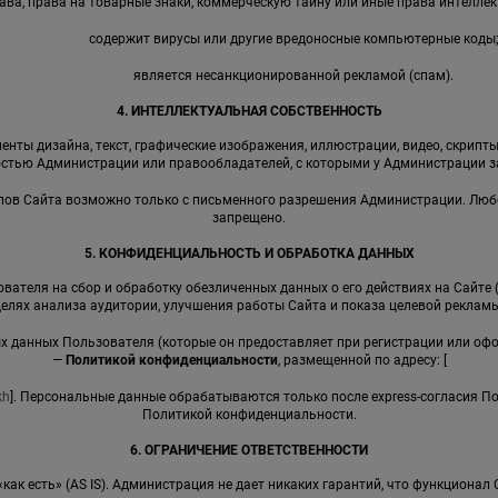
ава, права на товарные знаки, коммерческую тайну или иные права интеллек
содержит вирусы или другие вредоносные компьютерные коды
является несанкционированной рекламой (спам).
4. ИНТЕЛЛЕКТУАЛЬНАЯ СОБСТВЕННОСТЬ
енты дизайна, текст, графические изображения, иллюстрации, видео, скрипты,
стью Администрации или правообладателей, с которыми у Администрации 
иалов Сайта возможно только с письменного разрешения Администрации. Лю
запрещено.
5. КОНФИДЕНЦИАЛЬНОСТЬ И ОБРАБОТКА ДАННЫХ
вателя на сбор и обработку обезличенных данных о его действиях на Сайте 
целях анализа аудитории, улучшения работы Сайта и показа целевой рекламы
ных данных Пользователя (которые он предоставляет при регистрации или оф
—
Политикой конфиденциальности
, размещенной по адресу: [
kh
]. Персональные данные обрабатываются только после express-согласия П
Политикой конфиденциальности.
6. ОГРАНИЧЕНИЕ ОТВЕТСТВЕННОСТИ
 «как есть» (AS IS). Администрация не дает никаких гарантий, что функциона