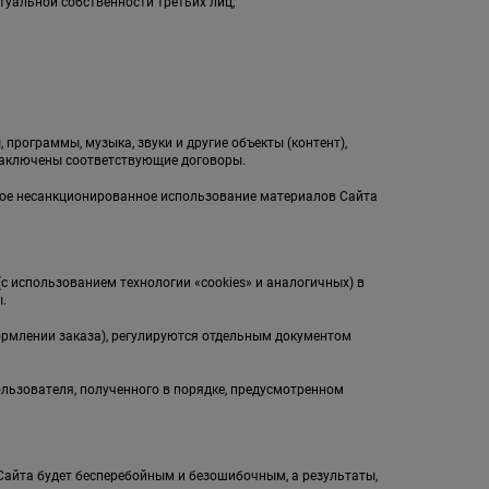
туальной собственности третьих лиц;
;
 программы, музыка, звуки и другие объекты (контент),
заключены соответствующие договоры.
бое несанкционированное использование материалов Сайта
(с использованием технологии «cookies» и аналогичных) в
.
ормлении заказа), регулируются отдельным документом
ользователя, полученного в порядке, предусмотренном
л Сайта будет бесперебойным и безошибочным, а результаты,