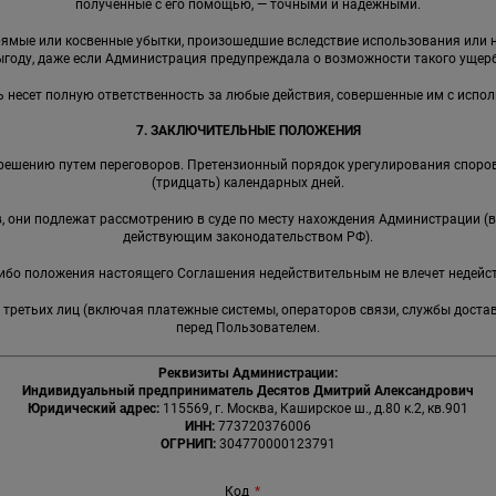
полученные с его помощью, — точными и надежными.
прямые или косвенные убытки, произошедшие вследствие использования ил
ыгоду, даже если Администрация предупреждала о возможности такого ущерб
ь несет полную ответственность за любые действия, совершенные им с испо
7. ЗАКЛЮЧИТЕЛЬНЫЕ ПОЛОЖЕНИЯ
решению путем переговоров. Претензионный порядок урегулирования споров
(тридцать) календарных дней.
ов, они подлежат рассмотрению в суде по месту нахождения Администрации (
действующим законодательством РФ).
-либо положения настоящего Соглашения недействительным не влечет недейс
я третьих лиц (включая платежные системы, операторов связи, службы доста
перед Пользователем.
Реквизиты Администрации:
Индивидуальный предприниматель Десятов Дмитрий Александрович
Юридический адрес:
115569, г. Москва, Каширское ш., д.80 к.2, кв.901
ИНН:
773720376006
ОГРНИП:
304770000123791
Код