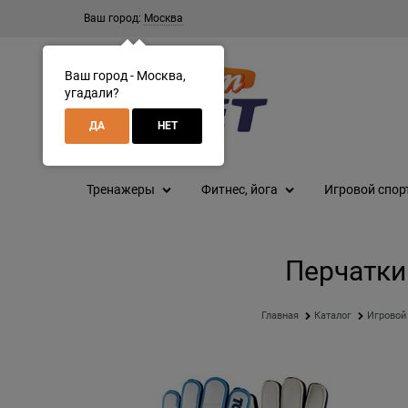
Ваш город:
Москва
Ваш город - Москва,
угадали?
ДА
НЕТ
Тренажеры
Фитнес, йога
Игровой спор
Перчатки 
Главная
Каталог
Игровой