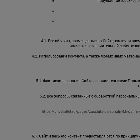
нарушает авторские пр
4.1. Все объекты, размещенные на Сайте, включая элем
являются исключительной собственно
4.2. Использование контента, а также любых иных матер
5.1. Факт использования Сайта означает согласие Пользо
5.2. Все вопросы, связанные с обработкой персональ
https://privetatlet.ru/pages/zaschita-personalnykh-danny
6.1. Сайт и весь его контент предоставляются по принципу