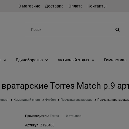
О магазине
Доставка
Оплата
Контакты
Например:
протеин
т
Единоборства
Активный отдых
Гимнастика
вратарские Torres Match р.9 а
 спорт
Командный спорт
Футбол
Перчатки вратарские
Перчатки вратарские
Производитель:
Torres
0 отзывов
Артикул:
Z126406