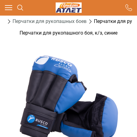
Ваш город - Москва,
угадали?
ва
Перчатки для рукопашных боев
Перчатки для руко
ДА
НЕТ
Перчатки для рукопашного боя, к/з, синие