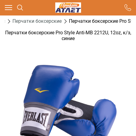
Ваш город - Москва,
угадали?
кс
Перчатки боксерские
Перчатки боксерские Pro Style
ДА
НЕТ
Перчатки боксерские Pro Style Anti-MB 2212U, 12oz, к/з,
синие