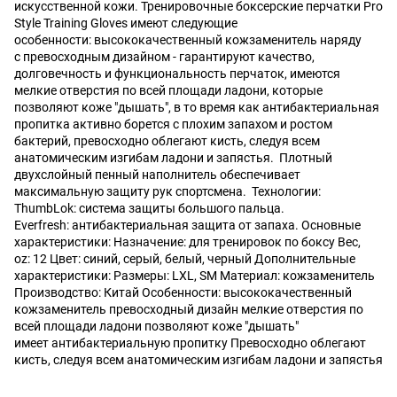
искусственной кожи. Тренировочные боксерские перчатки Pro
Style Training Gloves имеют следующие
особенности: высококачественный кожзаменитель наряду
с превосходным дизайном - гарантируют качество,
долговечность и функциональность перчаток, имеются
мелкие отверстия по всей площади ладони, которые
позволяют коже "дышать", в то время как антибактериальная
пропитка активно борется с плохим запахом и ростом
бактерий, превосходно облегают кисть, следуя всем
анатомическим изгибам ладони и запястья. Плотный
двухслойный пенный наполнитель обеспечивает
максимальную защиту рук спортсмена. Технологии:
ThumbLok: система защиты большого пальца.
Everfresh: антибактериальная защита от запаха. Основные
характеристики: Назначение: для тренировок по боксу Вес,
oz: 12 Цвет: синий, серый, белый, черный Дополнительные
характеристики: Размеры: LXL, SM Материал: кожзаменитель
Производство: Китай Особенности: высококачественный
кожзаменитель превосходный дизайн мелкие отверстия по
всей площади ладони позволяют коже "дышать"
имеет антибактериальную пропитку Превосходно облегают
кисть, следуя всем анатомическим изгибам ладони и запястья