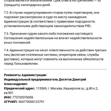
споров является обязательным. Срок ответа на претензию — 30
(тридцать) календарных дней.
7.2. В случае неурегулирования споров путем переговоров, они
подлежат рассмотрению в суде по месту нахождения
Администрации (в соответствии с правилами подсудности,
установленными действующим законодательством РФ).
7.3. Признание судом какого-либо положения настоящего
Соглашения недействительным не влечет недействительности
иных положений.
7.4. Администрация не несет ответственности за действия третьих
лиц (включая платежные системы, операторов связи, службы
доставки), которые могут повлиять на выполнение обязательств
перед Пользователем.
Реквизиты Администрации:
Индивидуальный предприниматель Десятов Дмитрий
Александрович
Юридический адрес:
115569, г. Москва, Каширское ш., д.80 к.2,
кв.901
ИНН:
773720376006
ОГРНИП:
304770000123791