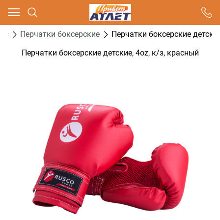
Ваш город - Москва,
угадали?
кс
Перчатки боксерские
Перчатки боксерские детские,
ДА
НЕТ
Перчатки боксерские детские, 4oz, к/з, красный