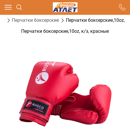
Ваш город - Москва,
угадали?
кс
Перчатки боксерские
Перчатки боксерские,10oz, к
ДА
НЕТ
Перчатки боксерские,10oz, к/з, красные