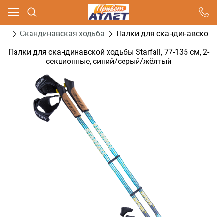
Ваш город - Москва,
угадали?
ти
Скандинавская ходьба
Палки для скандинавской х
ДА
НЕТ
Палки для скандинавской ходьбы Starfall, 77-135 см, 2-
секционные, синий/серый/жёлтый