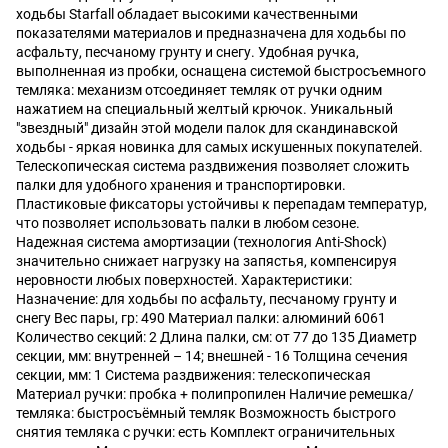
ходьбы Starfall обладает высокими качественными
показателями материалов и предназначена для ходьбы по
асфальту, песчаному грунту и снегу. Удобная ручка,
выполненная из пробки, оснащена системой быстросъемного
темляка: механизм отсоединяет темляк от ручки одним
нажатием на специальный желтый крючок. Уникальный
"звездный" дизайн этой модели палок для скандинавской
ходьбы - яркая новинка для самых искушенных покупателей.
Телескопическая система раздвижения позволяет сложить
палки для удобного хранения и транспортировки.
Пластиковые фиксаторы устойчивы к перепадам температур,
что позволяет использовать палки в любом сезоне.
Надежная система амортизации (технология Anti-Shock)
значительно снижает нагрузку на запястья, компенсируя
неровности любых поверхностей. Характеристики:
Назначение: для ходьбы по асфальту, песчаному грунту и
снегу Вес пары, гр: 490 Материал палки: алюминий 6061
Количество секций: 2 Длина палки, см: от 77 до 135 Диаметр
секции, мм: внутренней – 14; внешней - 16 Толщина сечения
секции, мм: 1 Система раздвижения: телескопическая
Материал ручки: пробка + полипропилен Наличие ремешка/
темляка: быстросъёмный темляк Возможность быстрого
снятия темляка с ручки: есть Комплект ограничительных