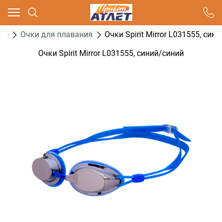
Ваш город - Москва,
угадали?
ие
Очки для плавания
Очки Spirit Mirror L031555, син
ДА
НЕТ
Очки Spirit Mirror L031555, синий/синий