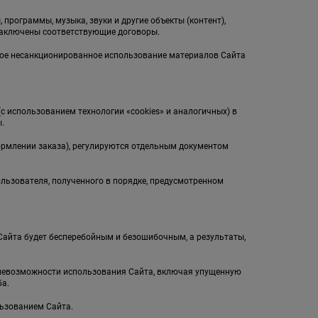
 программы, музыка, звуки и другие объекты (контент),
заключены соответствующие договоры.
бое несанкционированное использование материалов Сайта
(с использованием технологии «cookies» и аналогичных) в
.
ормлении заказа), регулируются отдельным документом
ользователя, полученного в порядке, предусмотренном
л Сайта будет бесперебойным и безошибочным, а результаты,
и невозможности использования Сайта, включая упущенную
а.
льзованием Сайта.