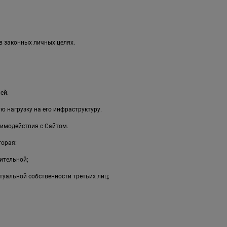
в законных личных целях.
ей.
 нагрузку на его инфраструктуру.
имодействия с Сайтом.
торая:
ительной;
туальной собственности третьих лиц;
;