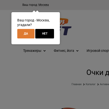
Ваш город:
Москва
Ваш город - Москва,
угадали?
ДА
НЕТ
Тренажеры
Фитнес, йога
Игровой спор
Очки д
Главная
Каталог
Активн