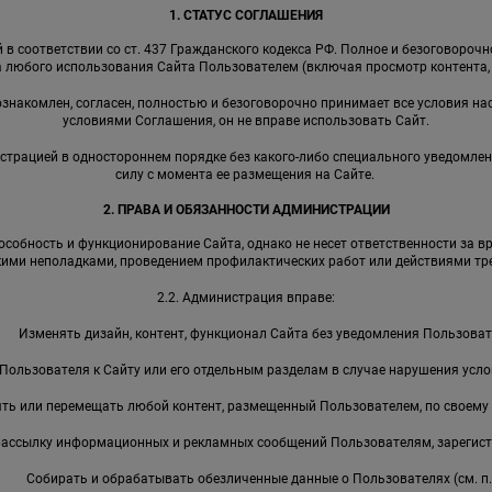
1. СТАТУС СОГЛАШЕНИЯ
в соответствии со ст. 437 Гражданского кодекса РФ. Полное и безоговороч
 любого использования Сайта Пользователем (включая просмотр контента, р
 ознакомлен, согласен, полностью и безоговорочно принимает все условия на
условиями Соглашения, он не вправе использовать Сайт.
страцией в одностороннем порядке без какого-либо специального уведомлен
силу с момента ее размещения на Сайте.
2. ПРАВА И ОБЯЗАННОСТИ АДМИНИСТРАЦИИ
собность и функционирование Сайта, однако не несет ответственности за в
кими неполадками, проведением профилактических работ или действиями тре
2.2. Администрация вправе:
Изменять дизайн, контент, функционал Сайта без уведомления Пользоват
Пользователя к Сайту или его отдельным разделам в случае нарушения усл
ть или перемещать любой контент, размещенный Пользователем, по своему
рассылку информационных и рекламных сообщений Пользователям, зарегист
Собирать и обрабатывать обезличенные данные о Пользователях (см. п. 