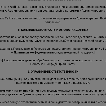
енты дизайна, текст, графические изображения, иллюстрации, видео, скрипты,
стью Администрации или правообладателей, с которыми у Администрации 
иалов Сайта возможно только с письменного разрешения Администрации. Лю
запрещено.
5. КОНФИДЕНЦИАЛЬНОСТЬ И ОБРАБОТКА ДАННЫХ
вателя на сбор и обработку обезличенных данных о его действиях на Сайте 
целях анализа аудитории, улучшения работы Сайта и показа целевой рекламы
ных данных Пользователя (которые он предоставляет при регистрации или оф
—
Политикой конфиденциальности
, размещенной по адресу: [
kh
]. Персональные данные обрабатываются только после express-согласия П
Политикой конфиденциальности.
6. ОГРАНИЧЕНИЕ ОТВЕТСТВЕННОСТИ
 «как есть» (AS IS). Администрация не дает никаких гарантий, что функциона
полученные с его помощью, — точными и надежными.
прямые или косвенные убытки, произошедшие вследствие использования ил
ыгоду, даже если Администрация предупреждала о возможности такого ущерб
ь несет полную ответственность за любые действия, совершенные им с испо