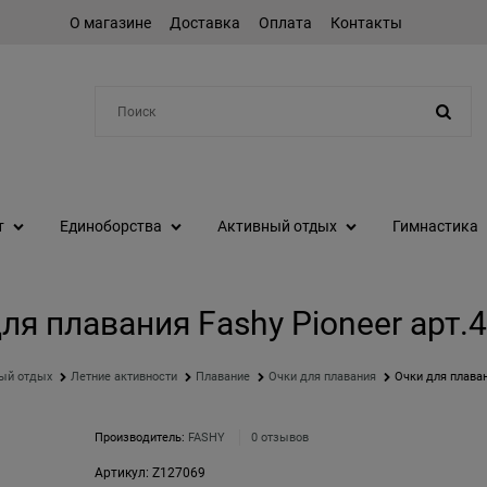
О магазине
Доставка
Оплата
Контакты
Например:
шейкер
т
Единоборства
Активный отдых
Гимнастика
ля плавания Fashy Pioneer арт.
ый отдых
Летние активности
Плавание
Очки для плавания
Очки для плаван
Производитель:
FASHY
0 отзывов
Артикул:
Z127069