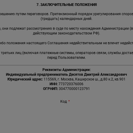
7. ЗАКЛЮЧИТЕЛЬНЫЕ ПОЛОЖЕНИЯ
решению путем переговоров. Претензионный порядок урегулирования споров
(тридцать) календарных дней.
ов, они подлежат рассмотрению в суде по месту нахождения Администрации (
действующим законодательством РФ).
-либо положения настоящего Соглашения недействительным не влечет недейс
я третьих лиц (включая платежные системы, операторов связи, службы доста
перед Пользователем.
Реквизиты Администрации:
Индивидуальный предприниматель Десятов Дмитрий Александрович
Юридический адрес:
115569, г. Москва, Каширское ш., д.80 к.2, кв.901
ИНН:
773720376006
ОГРНИП:
304770000123791
Код