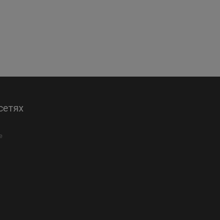
сетях
е