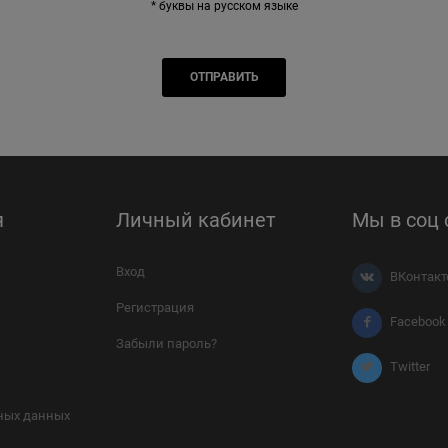
* буквы на русском языке
я
Личный кабинет
Мы в соц 
Вход
ВКонтакт
Регистрация
Facebook
Забыли пароль?
Twitter
ных данных