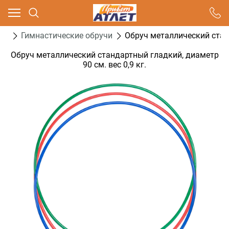
Ваш город - Москва,
угадали?
упы
Гимнастические обручи
Обруч металлический станд
ДА
НЕТ
Обруч металлический стандартный гладкий, диаметр
90 см. вес 0,9 кг.