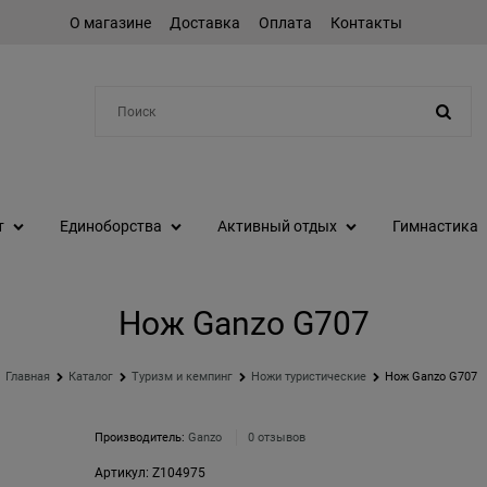
О магазине
Доставка
Оплата
Контакты
Например:
коньки
т
Единоборства
Активный отдых
Гимнастика
Нож Ganzo G707
Главная
Каталог
Туризм и кемпинг
Ножи туристические
Нож Ganzo G707
Производитель:
Ganzo
0 отзывов
Артикул:
Z104975