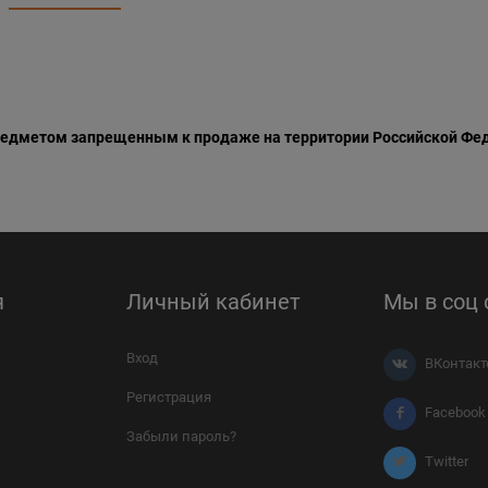
редметом запрещенным к продаже на территории Российской Фе
я
Личный кабинет
Мы в соц 
Вход
ВКонтакт
Регистрация
Facebook
Забыли пароль?
Twitter