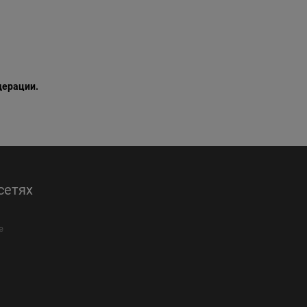
дерации.
сетях
е