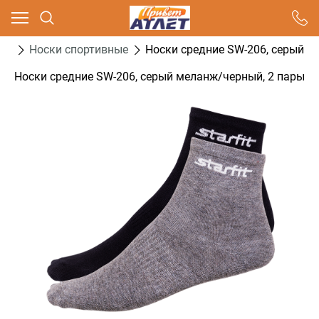
Ваш город - Москва,
угадали?
са
Носки спортивные
Носки средние SW-206, серый м
ДА
НЕТ
Носки средние SW-206, серый меланж/черный, 2 пары