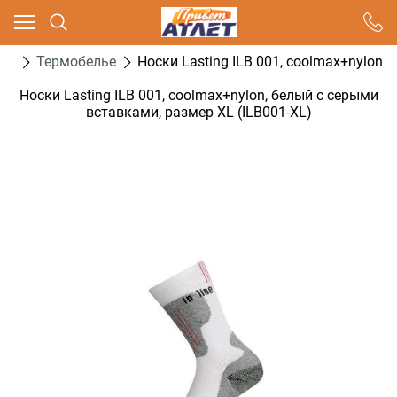
Ваш город - Москва,
угадали?
ая
Термобелье
Носки Lasting ILB 001, coolmax+nylon,
ДА
НЕТ
Носки Lasting ILB 001, coolmax+nylon, белый с серыми
вставками, размер XL (ILB001-XL)