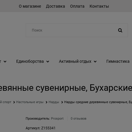
О магазине
Доставка
Оплата
Контакты
Например:
протеин
т
Единоборства
Активный отдых
Гимнастика
евянные сувенирные, Бухарски
й спорт
Настольные игры
Нарды
Нарды средние деревянные сувенирные, Б
Производитель:
Prosport
0 отзывов
Артикул:
Z155341