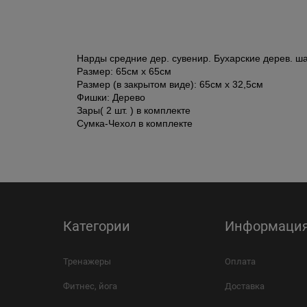
Нарды средние дер. сувенир. Бухарские дерев. ш
Размер: 65cм х 65см
Размер (в закрытом виде): 65см х 32,5см
Фишки: Дерево
Зары( 2 шт. ) в комплекте
Сумка-Чехол в комплекте
Категории
Информаци
Тренажеры
Оплата
Фитнес, йога
Доставка