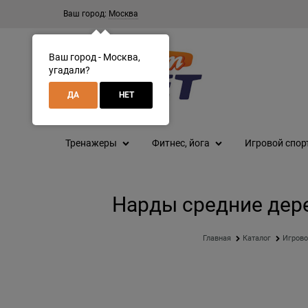
Ваш город:
Москва
Ваш город - Москва,
угадали?
ДА
НЕТ
Тренажеры
Фитнес, йога
Игровой спор
Нарды средние дер
Главная
Каталог
Игрово